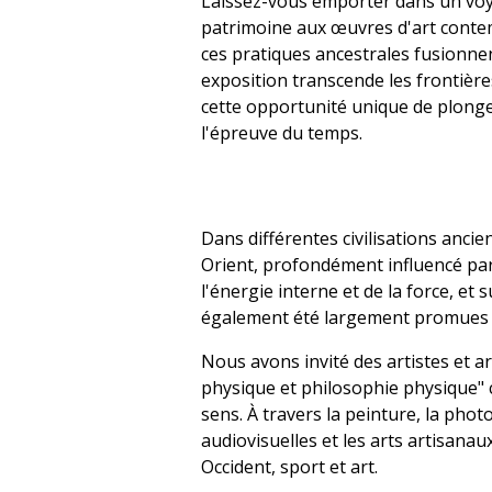
Laissez-vous emporter dans un voyag
patrimoine aux œuvres d'art contem
ces pratiques ancestrales fusionnen
exposition transcende les frontièr
cette opportunité unique de plonger 
l'épreuve du temps.
Dans différentes civilisations anci
Orient, profondément influencé par 
l'énergie interne et de la force, e
également été largement promues 
Nous avons invité des artistes et ar
physique et philosophie physique" c
sens. À travers la peinture, la phot
audiovisuelles et les arts artisanau
Occident, sport et art.