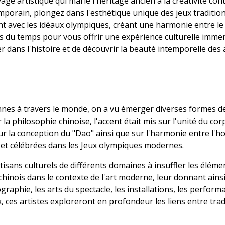
e artistique qui marie l'héritage ancien à la créativité co
porain, plongez dans l'esthétique unique des jeux traditi
t avec les idéaux olympiques, créant une harmonie entre le co
es du temps pour vous offrir une expérience culturelle imme
dans l'histoire et de découvrir la beauté intemporelle des ac
ennes à travers le monde, on a vu émerger diverses formes d
la philosophie chinoise, l'accent était mis sur l'unité du cor
t sur la conception du "Dao" ainsi que sur l'harmonie entre l'
et célébrées dans les Jeux olympiques modernes.
tisans culturels de différents domaines à insuffler les élé
hinois dans le contexte de l'art moderne, leur donnant ains
ographie, les arts du spectacle, les installations, les perfor
x, ces artistes exploreront en profondeur les liens entre trad