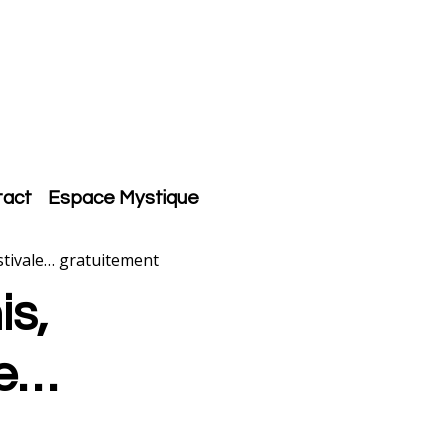
tact
Espace Mystique
stivale… gratuitement
is,
le…